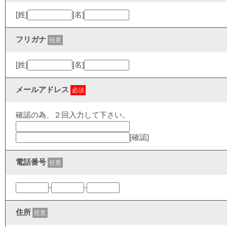
[姓]
[名]
フリガナ
任意
[姓]
[名]
メールアドレス
必須
確認の為、２回入力して下さい。
[確認]
電話番号
任意
-
-
住所
任意